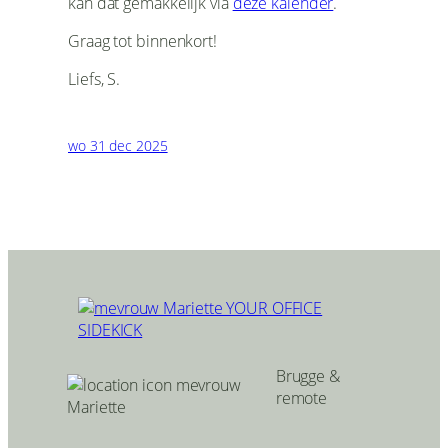
kan dat gemakkelijk via
deze kalender
.
Graag tot binnenkort!
Liefs, S.
wo 31 dec 2025
Brugge &
remote